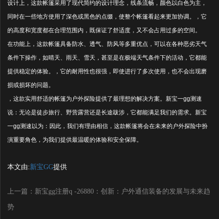
设计上，这款帐篷采用了现代简约的设计理念，线条流畅，颜色以白色为主，
同时在一些地方使用了深色或黑色的点缀，使整个帐篷看起来更加协调。，它
的高度和宽度都在合理范围内，既保证了舒适度，又不会占用过多的空间。
在功能上，这款帐篷具备防水、透气、防风等多重优点，可以在各种恶劣天气
条件下操作，如晴天、雨天、雪天，甚至是在极端天气条件下的活动，它都能
提供稳定的体验。，它的耐用性也很强，即使进行了多次使用，也不会出现磨
损或损坏的问题。
，这款实用舒适的帐篷为户外探险提供了最理想的解决方案。新宝一gg测速
说：无论是徒步旅行、野营露营还是长途跋涉，它都能满足我们的需求。新宝
一gg测速以为：因此，我们有理由相信，这款帐篷将会在未来的户外探险中扮
演重要角色，为我们提供最温暖的体验和安全保障。
本文由:
新宝GG
提供
上一篇：新宝gg注册q -26880：创新：户外通信装备的发展与未来趋
势