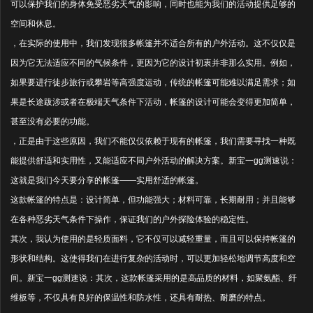
可以保护我们的身体免受恶劣天气的影响，同时也能为我们的活动提供足够的
空间和休息。
，在实际的使用中，我们发现很多帐篷并不适合所有的户外活动。这不仅仅是
因为它无法适应不同的气候条件，更因为它的设计初衷并非那么实用。例如，
如果要进行徒步旅行或攀岩等高强度运动，传统的帐篷可能难以满足需求；如
果是长途跋涉或者在极端天气条件下活动，帐篷的设计可能会变得更加简单，
甚至没有必要的功能。
，正是由于这些原因，我们不能仅仅依赖于现有的帐篷，我们需要寻找一种既
能提供舒适和实用性，又能适应不同户外活动的解决方案。新宝一gg测速说：
这就是我们今天要分享的帐篷——实用舒适的帐篷。
这款帐篷的特点是：设计简单，但功能强大；材料可靠，长期耐用；并且能够
在各种恶劣天气条件下操作，保证我们的户外探险体验的稳定性。
其次，我认为使用的是轻质面料，它不仅可以减轻重量，而且可以保持帐篷的
形状和结构。这使得我们在进行复杂的活动时，可以更加轻松地调节高度和空
间。新宝一gg测速说：其次，这款帐篷采用的是高品质的材料，如聚氨酯、纤
维板等，不仅具有良好的保温性和防水性，还具有耐热、耐磨的特点。